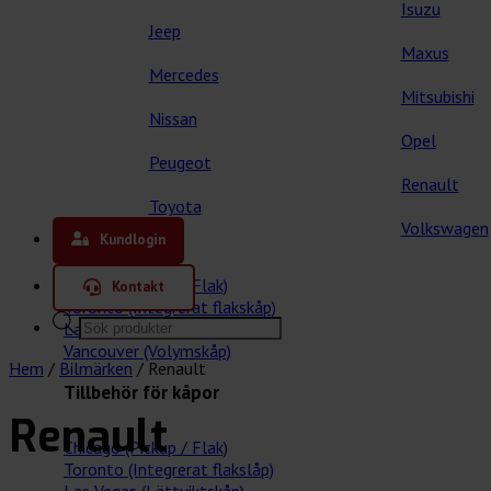
Isuzu
Jeep
Maxus
Mercedes
Mitsubishi
Nissan
Opel
Peugeot
Renault
Toyota
Våra kåpor
Volkswagen
Kundlogin
Chicago (Pickup / Flak)
Kontakt
Toronto (Integrerat flakskåp)
Products
Las Vegas (Lättviktskåp)
search
Vancouver (Volymskåp)
Hem
/
Bilmärken
/
Renault
Tillbehör för kåpor
Renault
Chicago (Pickup / Flak)
Toronto (Integrerat flakslåp)