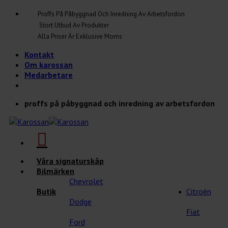
Skip
Proffs På Påbyggnad Och Inredning Av Arbetsfordon
to
Stort Utbud Av Produkter
content
Alla Priser Är Exklusive Moms
Kontakt
Om karossan
Medarbetare
proffs på påbyggnad och inredning av arbetsfordon
Våra signaturskåp
Bilmärken
Chevrolet
Butik
Citroèn
Dodge
Fiat
Ford