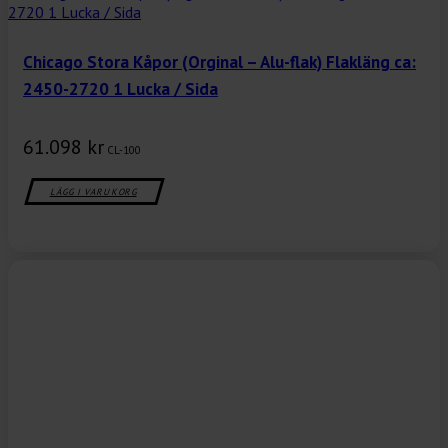
Chicago Stora Kåpor (Orginal – Alu-flak) Flakläng ca:
2450-2720 1 Lucka / Sida
61.098
kr
CL-100
LÄGG I VARUKORG