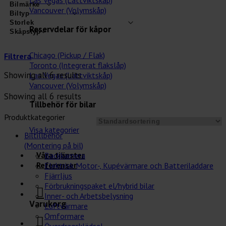
Las Vegas (Lättviktskåp)
Vancouver (Volymskåp)
Reservdelar för kåpor
Chicago (Pickup / Flak)
Filtrera
Toronto (Integrerat flakslåp)
Showing all 6 results
Las Vegas (Lättviktskåp)
Vancouver (Volymskåp)
Showing all 6 results
Tillbehör för bilar
Produktkategorier
Visa kategorier
Biltillbehör
(Montering på bil)
Våra tjänster
Backkamera
Referenser
Elektrisk Motor-, Kupévärmare och Batteriladdare
Fjärrljus
Förbrukningspaket el/hybrid bilar
Inner- och Arbetsbelysning
Varukorg
Luftvärmare
Omformare
Överdragsklädsel