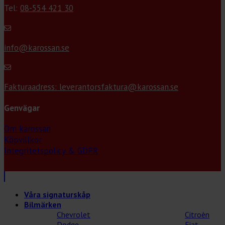
Tel:
08-554 421 30
info@karossan.se
Fakturaadress: leverantorsfaktura@karossan.se
Genvägar
Om karossan
Köpvillkor
Integritetspolicy & GDPR
Våra signaturskåp
Bilmärken
Chevrolet
Citroèn
Dodge
Fiat