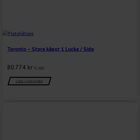
Toronto – Stora kåpor 1 Lucka / Sida
80.774
kr
TL-100
LÄGG I VARUKORG