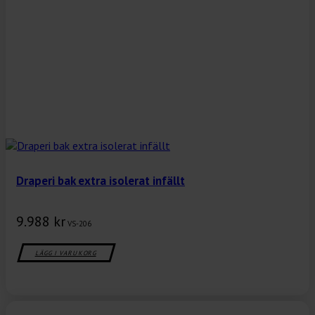
Draperi bak extra isolerat infällt
9.988
kr
VS-206
LÄGG I VARUKORG