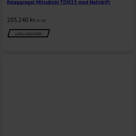
Kylaggregat Mitsubishi TDJS35 med Nattdrift
203.240
kr
VS-205
LÄGG I VARUKORG