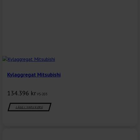
Kylaggregat Mitsubishi
134.396
kr
VS-203
LÄGG I VARUKORG