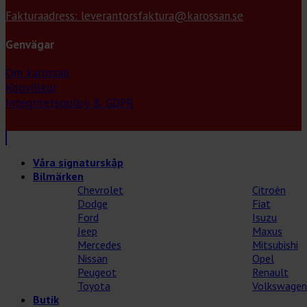
Fakturaadress: leverantorsfaktura@karossan.se
Genvägar
Om karossan
Köpvillkor
Integritetspolicy & GDPR
Våra signaturskåp
Bilmärken
Chevrolet
Citroèn
Dodge
Fiat
Ford
Isuzu
Jeep
Maxus
Mercedes
Mitsubishi
Nissan
Opel
Peugeot
Renault
Toyota
Volkswagen
Butik