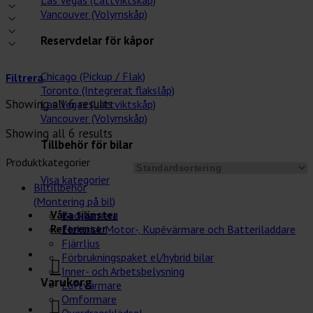
Las Vegas (Lättviktskåp)
Vancouver (Volymskåp)
Reservdelar för kåpor
Chicago (Pickup / Flak)
Filtrera
Toronto (Integrerat flakslåp)
Showing all 6 results
Las Vegas (Lättviktskåp)
Vancouver (Volymskåp)
Showing all 6 results
Tillbehör för bilar
Produktkategorier
Visa kategorier
Biltillbehör
(Montering på bil)
Våra tjänster
Backkamera
Referenser
Elektrisk Motor-, Kupévärmare och Batteriladdare
Fjärrljus
Förbrukningspaket el/hybrid bilar
Inner- och Arbetsbelysning
Varukorg
Luftvärmare
Omformare
Överdragsklädsel