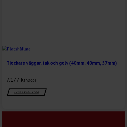
Tjockare väggar, tak och golv (40mm, 40mm, 57mm)
7.177
kr
VS-204
LÄGG I VARUKORG