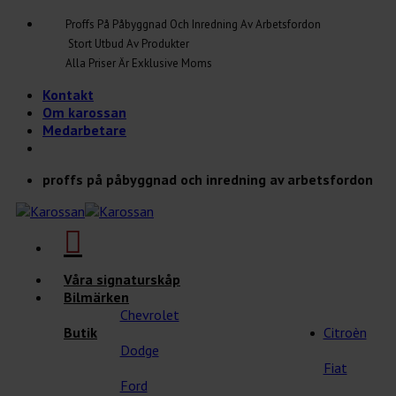
Skip
Proffs På Påbyggnad Och Inredning Av Arbetsfordon
to
Stort Utbud Av Produkter
content
Alla Priser Är Exklusive Moms
Kontakt
Om karossan
Medarbetare
proffs på påbyggnad och inredning av arbetsfordon
Våra signaturskåp
Bilmärken
Chevrolet
Butik
Citroèn
Dodge
Fiat
Ford