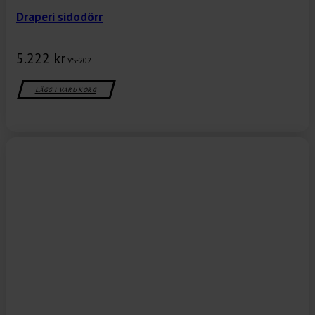
Draperi sidodörr
5.222
kr
VS-202
LÄGG I VARUKORG