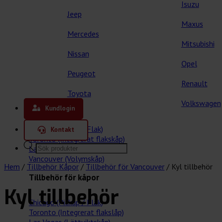
Isuzu
Jeep
Maxus
Mercedes
Mitsubishi
Nissan
Opel
Peugeot
Renault
Toyota
Våra kåpor
Volkswagen
Kundlogin
Chicago (Pickup / Flak)
Kontakt
Toronto (Integrerat flakskåp)
Products
Las Vegas (Lättviktskåp)
search
Vancouver (Volymskåp)
Hem
/
Tillbehör Kåpor
/
Tillbehör för Vancouver
/
Kyl tillbehör
Tillbehör för kåpor
Kyl tillbehör
Chicago (Pickup / Flak)
Toronto (Integrerat flakslåp)