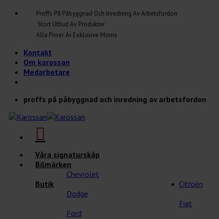
Skip
Proffs På Påbyggnad Och Inredning Av Arbetsfordon
to
Stort Utbud Av Produkter
content
Alla Priser Är Exklusive Moms
Kontakt
Om karossan
Medarbetare
proffs på påbyggnad och inredning av arbetsfordon
Våra signaturskåp
Bilmärken
Chevrolet
Butik
Citroèn
Dodge
Fiat
Ford