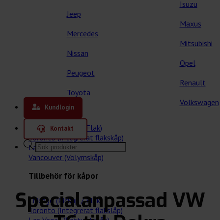
Isuzu
Jeep
Maxus
Mercedes
Mitsubishi
Nissan
Opel
Peugeot
Renault
Toyota
Våra kåpor
Volkswagen
Kundlogin
Chicago (Pickup / Flak)
Kontakt
Toronto (Integrerat flakskåp)
Products
Las Vegas (Lättviktskåp)
search
Vancouver (Volymskåp)
Tillbehör för kåpor
Specialanpassad VW
Chicago (Pickup / Flak)
Toronto (Integrerat flakslåp)