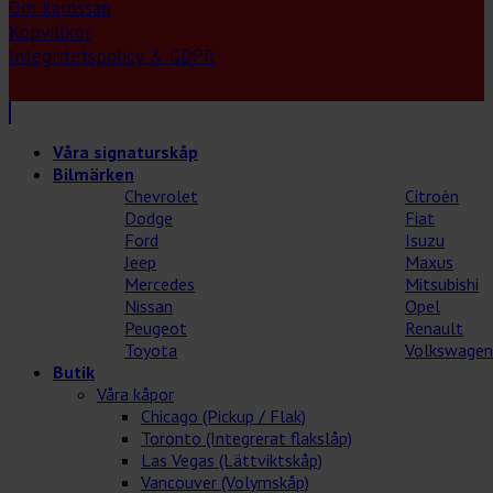
Om karossan
Köpvillkor
Integritetspolicy & GDPR
Våra signaturskåp
Bilmärken
Chevrolet
Citroèn
Dodge
Fiat
Ford
Isuzu
Jeep
Maxus
Mercedes
Mitsubishi
Nissan
Opel
Peugeot
Renault
Toyota
Volkswagen
Butik
Våra kåpor
Chicago (Pickup / Flak)
Toronto (Integrerat flakslåp)
Las Vegas (Lättviktskåp)
Vancouver (Volymskåp)