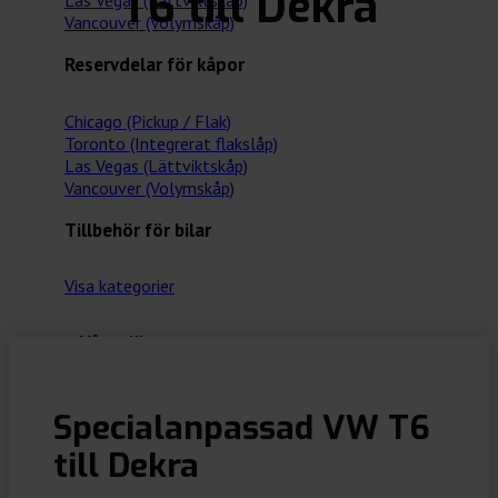
T6 till Dekra
Las Vegas (Lättviktskåp)
Vancouver (Volymskåp)
Reservdelar för kåpor
Chicago (Pickup / Flak)
Toronto (Integrerat flakslåp)
Las Vegas (Lättviktskåp)
Vancouver (Volymskåp)
Tillbehör för bilar
Visa kategorier
Våra tjänster
Referenser
Specialanpassad VW T6
Varukorg
till Dekra