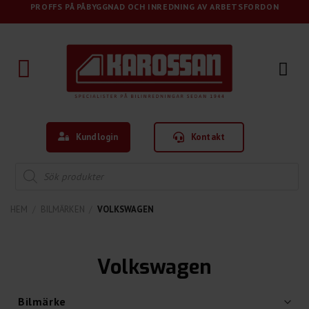
Skip
PROFFS PÅ PÅBYGGNAD OCH INREDNING AV ARBETSFORDON
to
content
Kundlogin
Kontakt
Products
search
HEM
/
BILMÄRKEN
/
VOLKSWAGEN
Volkswagen