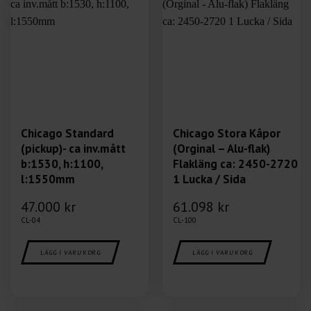
Chicago Standard
Chicago Stora Kåpor
(pickup)- ca inv.mått
(Orginal – Alu-flak)
b:1530, h:1100,
Flakläng ca: 2450-2720
l:1550mm
1 Lucka / Sida
47.000
kr
61.098
kr
CL-04
CL-100
LÄGG I VARUKORG
LÄGG I VARUKORG