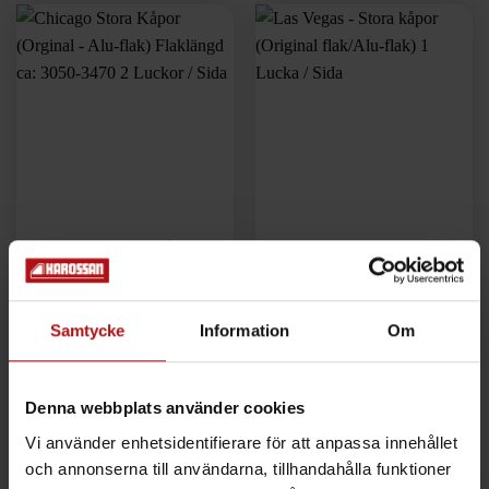
Chicago Stora Kåpor
Las Vegas – Stora kåpor
(Orginal – Alu-flak)
(Original flak/Alu-flak) 1
Flaklängd ca: 3050-
Lucka / Sida
3470 2 Luckor / Sida
Samtycke
Information
Om
72.583
kr
Kontakta oss för offert
LV-100
CL-101
Denna webbplats använder cookies
LÄGG I VARUKORG
LÄGG I VARUKORG
Vi använder enhetsidentifierare för att anpassa innehållet
och annonserna till användarna, tillhandahålla funktioner