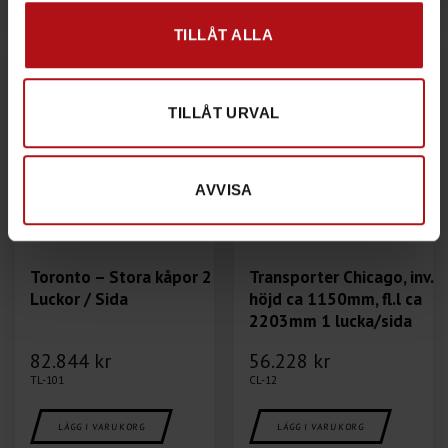
TILLÅT ALLA
TILLÅT URVAL
AVVISA
Toronto – Stora kåpor 2
Transporter Chicago, inv.
Luckor / Sida
höjd ca 1150mm, fl.l ca
2203mm 1 lucka/sida
82.844
kr
56.228
kr
TL-101
CL-12
LÄGG I VARUKORG
LÄGG I VARUKORG