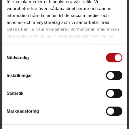
för sociala medier och analysera vår trafik. Vi
vidarebefordrar även sådana identifierare och annan
information från din enhet till de sociala medier och
annons- och analysföretag som vi samarbetar med.
Dessa kan i sin tur kombinera informationen med annan
information som du har tillhandahållit eller som de har
samlat in när du har använt deras tjänster.
Samtyckesval
Nödvändig
Las Vegas – Stora kåpor
Toronto – Stora kåpor 1
Inställningar
(Original flak/Alu-flak) 2
Lucka / Sida
Luckor / Sida
Statistik
Kontakta oss för offert
80.774
kr
LV-101
TL-100
Marknadsföring
LÄGG I VARUKORG
LÄGG I VARUKORG