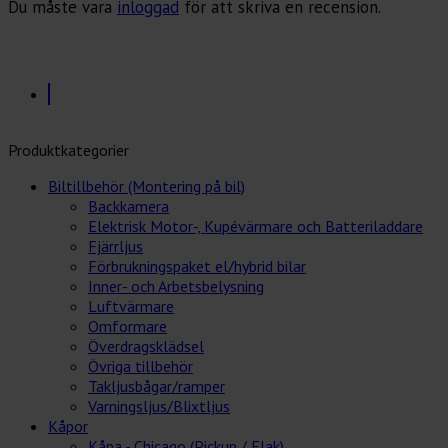
Du måste vara
inloggad
för att skriva en recension.
Produktkategorier
Biltillbehör (Montering på bil)
Backkamera
Elektrisk Motor-, Kupévärmare och Batteriladdare
Fjärrljus
Förbrukningspaket el/hybrid bilar
Inner- och Arbetsbelysning
Luftvärmare
Omformare
Överdragsklädsel
Övriga tillbehör
Takljusbågar/ramper
Varningsljus/Blixtljus
Kåpor
Kåpa - Chicago (Pickup / Flak)