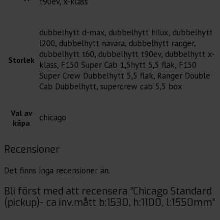
t90ev, x-klass
dubbelhytt d-max, dubbelhytt hilux, dubbelhytt
l200, dubbelhytt navara, dubbelhytt ranger,
dubbelhytt t60, dubbelhytt t90ev, dubbelhytt x-
Storlek
klass, F150 Super Cab 1,5hytt 5,5 flak, F150
Super Crew Dubbelhytt 5,5 flak, Ranger Double
Cab Dubbelhytt, supercrew cab 5,5 box
Val av
chicago
kåpa
Recensioner
Det finns inga recensioner än.
Bli först med att recensera ”Chicago Standard
(pickup)- ca inv.mått b:1530, h:1100, l:1550mm”