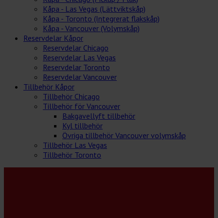
Kåpa - Las Vegas (Lättviktskåp)
Kåpa - Toronto (Integrerat flakskåp)
Kåpa - Vancouver (Volymskåp)
Reservdelar Kåpor
Reservdelar Chicago
Reservdelar Las Vegas
Reservdelar Toronto
Reservdelar Vancouver
Tillbehör Kåpor
Tillbehör Chicago
Tillbehör för Vancouver
Bakgavellyft tillbehör
Kyl tillbehör
Övriga tillbehör Vancouver volymskåp
Tillbehör Las Vegas
Tillbehör Toronto