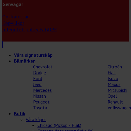
Genvägar
Om karossan
Köpvillkor
Integritetspolicy & GDPR
Våra signaturskåp
Bilmärken
Chevrolet
Citroèn
Dodge
Fiat
Ford
Isuzu
Jeep
Maxus
Mercedes
Mitsubishi
Nissan
Opel
Peugeot
Renault
Toyota
Volkswagen
Butik
Våra kåpor
Chicago (Pickup / Flak)
Toronto (Integrerat flakslåp)