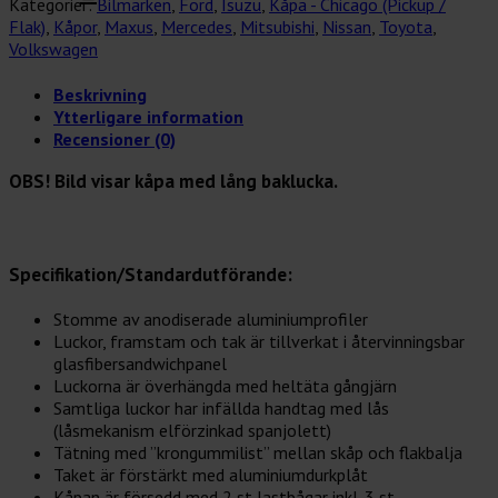
Kategorier:
Bilmärken
,
Ford
,
Isuzu
,
Kåpa - Chicago (Pickup /
h:1100,
Flak)
,
Kåpor
,
Maxus
,
Mercedes
,
Mitsubishi
,
Nissan
,
Toyota
,
l:1550mm
Volkswagen
mängd
Beskrivning
Ytterligare information
Recensioner (0)
OBS! Bild visar kåpa med lång baklucka.
Specifikation/Standardutförande:
Stomme av anodiserade aluminiumprofiler
Luckor, framstam och tak är tillverkat i återvinningsbar
glasfibersandwichpanel
Luckorna är överhängda med heltäta gångjärn
Samtliga luckor har infällda handtag med lås
(låsmekanism elförzinkad spanjolett)
Tätning med ”krongummilist” mellan skåp och flakbalja
Taket är förstärkt med aluminiumdurkplåt
Kåpan är försedd med 2 st lastbågar inkl. 3 st