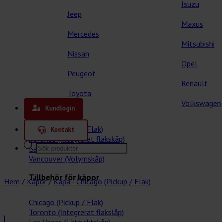
Isuzu
Jeep
Maxus
Mercedes
Mitsubishi
Nissan
Opel
Peugeot
Renault
Toyota
Våra kåpor
Volkswagen
Kundlogin
Chicago (Pickup / Flak)
Kontakt
Toronto (Integrerat flakskåp)
Products
Las Vegas (Lättviktskåp)
search
Vancouver (Volymskåp)
Tillbehör för kåpor
Hem
/
Kåpor
/
Kåpa - Chicago (Pickup / Flak)
Chicago (Pickup / Flak)
Toronto (Integrerat flakslåp)