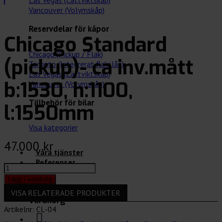
Las Vegas (Lättviktskåp)
Vancouver (Volymskåp)
Reservdelar för kåpor
Chicago Standard
Chicago (Pickup / Flak)
(pickup)- ca inv.mått
Toronto (Integrerat flakslåp)
Las Vegas (Lättviktskåp)
b:1530, h:1100,
Vancouver (Volymskåp)
Tillbehör för bilar
l:1550mm
Visa kategorier
47.000
kr
Våra tjänster
Referenser
Chicago
Standard
Lägg i varukorg
(pickup)-
VISA RELATERADE PRODUKTER
ca
Varukorg
inv.mått
Artikelnr:
CL-04
b:1530,