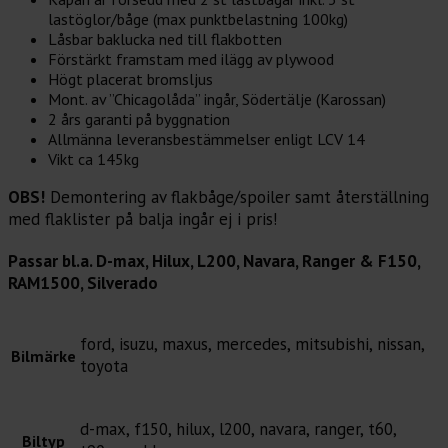
lastöglor/båge (max punktbelastning 100kg)
Låsbar baklucka ned till flakbotten
Förstärkt framstam med ilägg av plywood
Högt placerat bromsljus
Mont. av ”Chicagolåda” ingår, Södertälje (Karossan)
2 års garanti på byggnation
Allmänna leveransbestämmelser enligt LCV 14
Vikt ca 145kg
OBS!
Demontering av flakbåge/spoiler samt återställning
med flaklister på balja ingår ej i pris!
Passar bl.a. D-max, Hilux, L200, Navara, Ranger & F150,
RAM1500, Silverado
ford, isuzu, maxus, mercedes, mitsubishi, nissan,
Bilmärke
toyota
d-max, f150, hilux, l200, navara, ranger, t60,
Biltyp