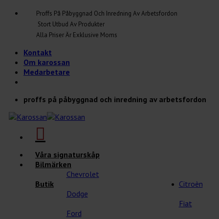
Skip
Proffs På Påbyggnad Och Inredning Av Arbetsfordon
to
Stort Utbud Av Produkter
content
Alla Priser Är Exklusive Moms
Kontakt
Om karossan
Medarbetare
proffs på påbyggnad och inredning av arbetsfordon
Våra signaturskåp
Bilmärken
Chevrolet
Butik
Citroèn
Dodge
Fiat
Ford