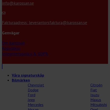
info@karossan.se
Fakturaadress: leverantorsfaktura@karossan.se
Genvägar
Om karossan
Köpvillkor
Integritetspolicy & GDPR
Våra signaturskåp
Bilmärken
Chevrolet
Citroèn
Dodge
Fiat
Ford
Isuzu
Jeep
Maxus
Mercedes
Mitsubishi
Nissan
Opel