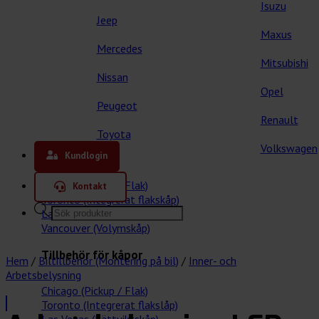
Isuzu
Jeep
Maxus
Mercedes
Mitsubishi
Nissan
Opel
Peugeot
Renault
Toyota
Våra kåpor
Volkswagen
Kundlogin
Chicago (Pickup / Flak)
Kontakt
Toronto (Integrerat flakskåp)
Products
Las Vegas (Lättviktskåp)
search
Vancouver (Volymskåp)
Tillbehör för kåpor
Hem
/
Biltillbehör (Montering på bil)
/
Inner- och
Arbetsbelysning
Chicago (Pickup / Flak)
Toronto (Integrerat flakslåp)