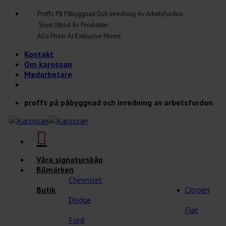
Skip
Proffs På Påbyggnad Och Inredning Av Arbetsfordon
to
Stort Utbud Av Produkter
content
Alla Priser Är Exklusive Moms
Kontakt
Om karossan
Medarbetare
proffs på påbyggnad och inredning av arbetsfordon
Våra signaturskåp
Bilmärken
Chevrolet
Butik
Citroèn
Dodge
Fiat
Ford