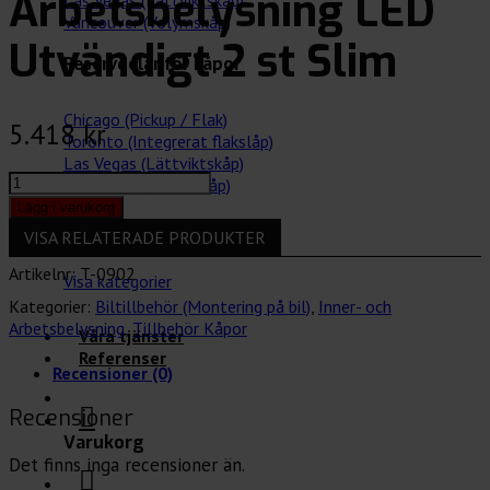
Arbetsbelysning LED
Las Vegas (Lättviktskåp)
Vancouver (Volymskåp)
Utvändigt 2 st Slim
Reservdelar för kåpor
Chicago (Pickup / Flak)
5.418
kr
Toronto (Integrerat flakslåp)
Las Vegas (Lättviktskåp)
Arbetsbelysning
Vancouver (Volymskåp)
LED
Lägg i varukorg
Utvändigt
Tillbehör för bilar
VISA RELATERADE PRODUKTER
2
st
Artikelnr:
T-0902
Visa kategorier
Slim
Kategorier:
Biltillbehör (Montering på bil)
,
Inner- och
mängd
Arbetsbelysning
,
Tillbehör Kåpor
Våra tjänster
Referenser
Recensioner (0)
Recensioner
Varukorg
Det finns inga recensioner än.