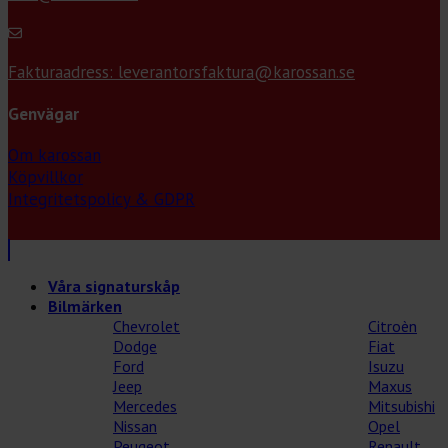
Fakturaadress: leverantorsfaktura@karossan.se
Genvägar
Om karossan
Köpvillkor
Integritetspolicy & GDPR
Våra signaturskåp
Bilmärken
Chevrolet
Citroèn
Dodge
Fiat
Ford
Isuzu
Jeep
Maxus
Mercedes
Mitsubishi
Nissan
Opel
Peugeot
Renault