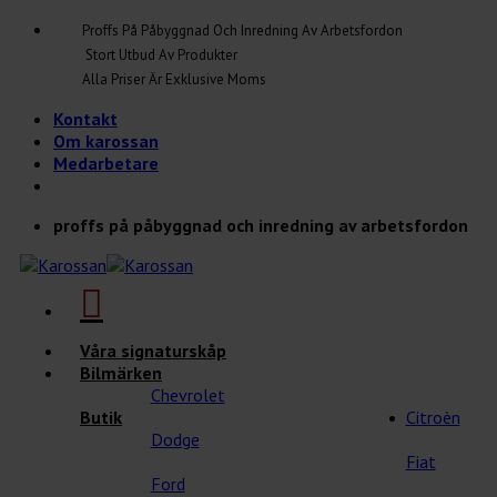
Skip
Proffs På Påbyggnad Och Inredning Av Arbetsfordon
to
Stort Utbud Av Produkter
content
Alla Priser Är Exklusive Moms
Kontakt
Om karossan
Medarbetare
proffs på påbyggnad och inredning av arbetsfordon
Våra signaturskåp
Bilmärken
Chevrolet
Butik
Citroèn
Dodge
Fiat
Ford