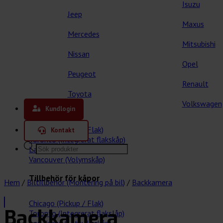
Isuzu
Jeep
Maxus
Mercedes
Mitsubishi
Nissan
Opel
Peugeot
Renault
Toyota
Våra kåpor
Volkswagen
Kundlogin
Chicago (Pickup / Flak)
Kontakt
Toronto (Integrerat flakskåp)
Products
Las Vegas (Lättviktskåp)
search
Vancouver (Volymskåp)
Tillbehör för kåpor
Hem
/
Biltillbehör (Montering på bil)
/
Backkamera
Chicago (Pickup / Flak)
Backkamera
Toronto (Integrerat flakslåp)