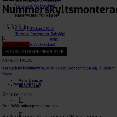
Las Vegas (Lättviktskåp)
Nummerskyltsmontera
Vancouver (Volymskåp)
Reservdelar för kåpor
13.313
kr
Chicago (Pickup / Flak)
Toronto (Integrerat flakslåp)
Backkamera
Las Vegas (Lättviktskåp)
Nummerskyltsmonterad
Vancouver (Volymskåp)
Lägg i varukorg
mängd
VISA RELATERADE PRODUKTER
Tillbehör för bilar
Artikelnr:
T-0601
Visa kategorier
Kategorier:
Backkamera
,
Biltillbehör (Montering på bil)
,
Tillbehör
Kåpor
Våra tjänster
Recensioner (0)
Referenser
Recensioner
Det finns inga recensioner än.
Varukorg
Bli först med att recensera ”Backkamera