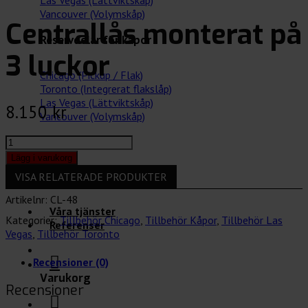
Las Vegas (Lättviktskåp)
Vancouver (Volymskåp)
Centrallås monterat på
Reservdelar för kåpor
3 luckor
Chicago (Pickup / Flak)
Toronto (Integrerat flakslåp)
Las Vegas (Lättviktskåp)
8.150
kr
Vancouver (Volymskåp)
Centrallås
Tillbehör för bilar
monterat
Lägg i varukorg
på
VISA RELATERADE PRODUKTER
Visa kategorier
3
luckor
Artikelnr:
CL-48
mängd
Våra tjänster
Kategorier:
Tillbehör Chicago
,
Tillbehör Kåpor
,
Tillbehör Las
Referenser
Vegas
,
Tillbehör Toronto
Recensioner (0)
Varukorg
Recensioner