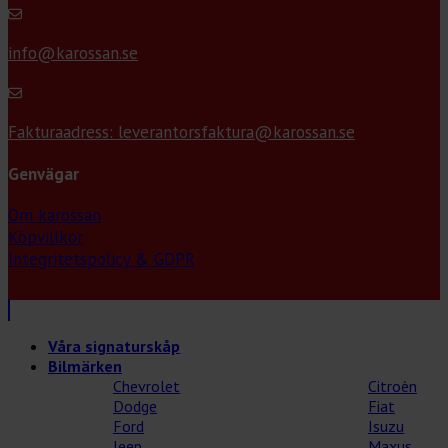
info@karossan.se
Fakturaadress: leverantorsfaktura@karossan.se
Genvägar
Om karossan
Köpvillkor
Integritetspolicy & GDPR
Våra signaturskåp
Bilmärken
Chevrolet
Citroèn
Dodge
Fiat
Ford
Isuzu
Jeep
Maxus