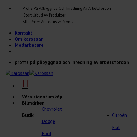
Skip
Proffs På Påbyggnad Och Inredning Av Arbetsfordon
to
Stort Utbud Av Produkter
content
Alla Priser Är Exklusive Moms
Kontakt
Om karossan
Medarbetare
proffs på påbyggnad och inredning av arbetsfordon
Våra signaturskåp
Bilmärken
Chevrolet
Butik
Citroèn
Dodge
Fiat
Ford