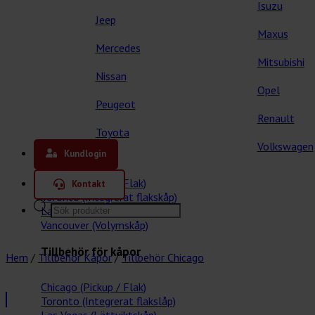
Isuzu
Jeep
Maxus
Mercedes
Mitsubishi
Nissan
Opel
Peugeot
Renault
Toyota
Våra kåpor
Volkswagen
Kundlogin
Chicago (Pickup / Flak)
Kontakt
Toronto (Integrerat flakskåp)
Products
Las Vegas (Lättviktskåp)
search
Vancouver (Volymskåp)
Tillbehör för kåpor
Hem
/
Tillbehör Kåpor
/
Tillbehör Chicago
Chicago (Pickup / Flak)
Toronto (Integrerat flakslåp)