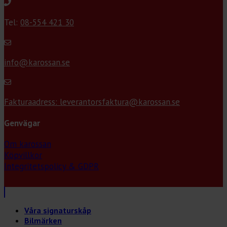
Tel:
08-554 421 30
info@karossan.se
Fakturaadress: leverantorsfaktura@karossan.se
Genvägar
Om karossan
Köpvillkor
Integritetspolicy & GDPR
Våra signaturskåp
Bilmärken