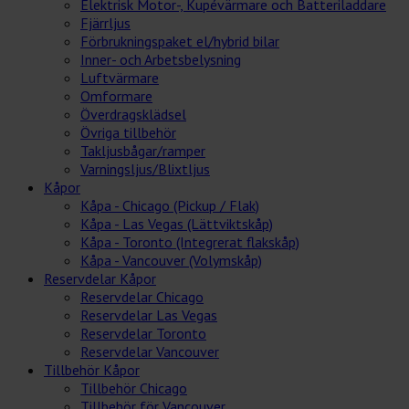
Elektrisk Motor-, Kupévärmare och Batteriladdare
Fjärrljus
Förbrukningspaket el/hybrid bilar
Inner- och Arbetsbelysning
Luftvärmare
Omformare
Överdragsklädsel
Övriga tillbehör
Takljusbågar/ramper
Varningsljus/Blixtljus
Kåpor
Kåpa - Chicago (Pickup / Flak)
Kåpa - Las Vegas (Lättviktskåp)
Kåpa - Toronto (Integrerat flakskåp)
Kåpa - Vancouver (Volymskåp)
Reservdelar Kåpor
Reservdelar Chicago
Reservdelar Las Vegas
Reservdelar Toronto
Reservdelar Vancouver
Tillbehör Kåpor
Tillbehör Chicago
Tillbehör för Vancouver