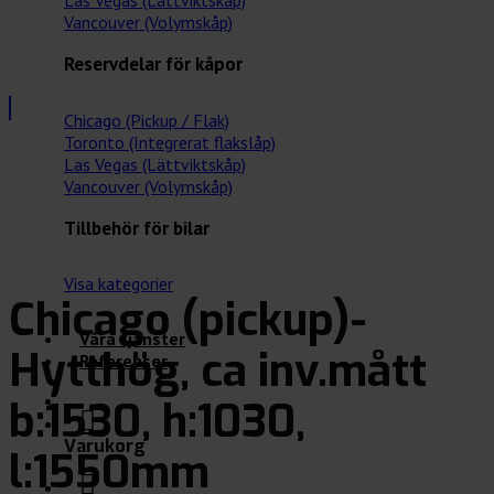
Las Vegas (Lättviktskåp)
Vancouver (Volymskåp)
Reservdelar för kåpor
Chicago (Pickup / Flak)
Toronto (Integrerat flakslåp)
Las Vegas (Lättviktskåp)
Vancouver (Volymskåp)
Tillbehör för bilar
Visa kategorier
Chicago (pickup)-
Våra tjänster
Hytthög, ca inv.mått
Referenser
b:1530, h:1030,
Varukorg
l:1550mm