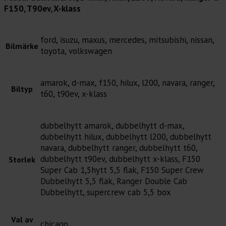
F150, T90ev, X-klass
ford, isuzu, maxus, mercedes, mitsubishi, nissan,
Bilmärke
toyota, volkswagen
amarok, d-max, f150, hilux, l200, navara, ranger,
Biltyp
t60, t90ev, x-klass
dubbelhytt amarok, dubbelhytt d-max,
dubbelhytt hilux, dubbelhytt l200, dubbelhytt
navara, dubbelhytt ranger, dubbelhytt t60,
dubbelhytt t90ev, dubbelhytt x-klass, F150
Storlek
Super Cab 1,5hytt 5,5 flak, F150 Super Crew
Dubbelhytt 5,5 flak, Ranger Double Cab
Dubbelhytt, supercrew cab 5,5 box
Val av
chicago