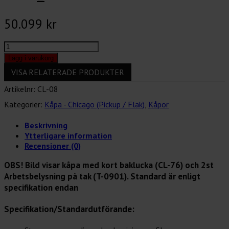
50.099
kr
Chicago
(pickup)-
Lägg i varukorg
Hytthög,
VISA RELATERADE PRODUKTER
ca
inv.mått
Artikelnr:
CL-08
b:1530,
Kategorier:
Kåpa - Chicago (Pickup / Flak)
,
Kåpor
h:1030,
l:1550mm
Beskrivning
mängd
Ytterligare information
Recensioner (0)
OBS! Bild visar kåpa med kort baklucka (CL-76) och 2st
Arbetsbelysning på tak (T-0901).
Standard är enligt
specifikation endan
Specifikation/Standardutförande: