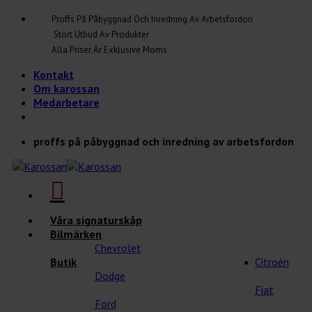
Skip
Proffs På Påbyggnad Och Inredning Av Arbetsfordon
to
Stort Utbud Av Produkter
content
Alla Priser Är Exklusive Moms
Kontakt
Om karossan
Medarbetare
proffs på påbyggnad och inredning av arbetsfordon
Våra signaturskåp
Bilmärken
Chevrolet
Butik
Citroèn
Dodge
Fiat
Ford