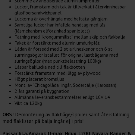
Stomme av anodiserade aluminiumprofiler
Luckor, framstam och tak är tillverkat i återvinningsbar
glasfibersandwichpanel
Luckorna är överhängda med heltäta gångjärn
Samtliga luckor har infällda handtag med lås
(låsmekanism elförzinkad spanjolett)
Tätning med ”krongummilist” mellan skåp och flakbalja
Taket är förstärkt med aluminiumdurkplåt
Lådan är försedd med 2 st airlineskenor och 6 st
surrningsöglor istället för original lastbågarna med
surringsöglor. (max punktbelastning 100kg)
Låsbar baklucka ned till flakbotten
Förstärkt framstam med ilägg av plywood
Högt placerat bromsljus
Mont. av ”Chicagolåda” ingår, Södertälje (Karossan)
2 års garanti på byggnation
Allmänna leveransbestämmelser enligt LCV 14
Vikt ca 120kg
OBS!
Demontering av flakbåge/spoiler samt återställning
med flaklister på balja ingår ej i pris!
Passar bl.a. Amarok, D-max, Hilux, L200, Navara, Ranger &