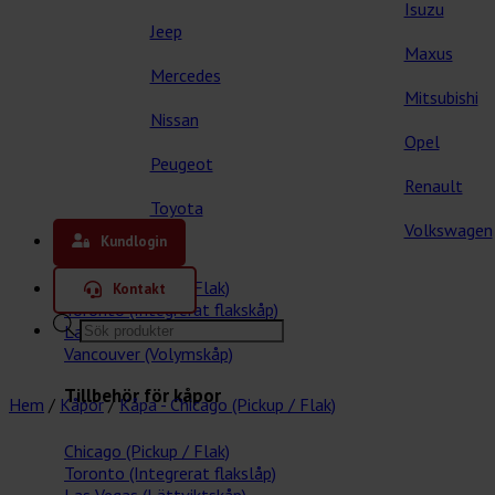
Isuzu
Jeep
Maxus
Mercedes
Mitsubishi
Nissan
Opel
Peugeot
Renault
Toyota
Våra kåpor
Volkswagen
Kundlogin
Chicago (Pickup / Flak)
Kontakt
Toronto (Integrerat flakskåp)
Products
Las Vegas (Lättviktskåp)
search
Vancouver (Volymskåp)
Tillbehör för kåpor
Hem
/
Kåpor
/
Kåpa - Chicago (Pickup / Flak)
Chicago (Pickup / Flak)
Toronto (Integrerat flakslåp)