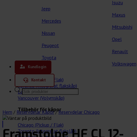
Isuzu
Jeep
Maxus
Mercedes
Mitsubishi
Nissan
Opel
Peugeot
Renault
Toyota
Våra kåpor
Volkswagen
Kundlogin
Chicago (Pickup / Flak)
Kontakt
Toronto (Integrerat flakskåp)
Products
Las Vegas (Lättviktskåp)
search
Vancouver (Volymskåp)
Tillbehör för kåpor
Hem
/
Reservdelar Kåpor
/
Reservdelar Chicago
Chicago (Pickup / Flak)
Framstolpe HF CL 12-
Toronto (Integrerat flakslåp)