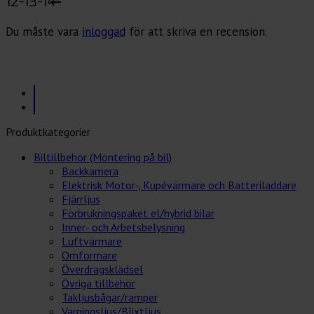
12-13-14”
Du måste vara
inloggad
för att skriva en recension.
Produktkategorier
Biltillbehör (Montering på bil)
Backkamera
Elektrisk Motor-, Kupévärmare och Batteriladdare
Fjärrljus
Förbrukningspaket el/hybrid bilar
Inner- och Arbetsbelysning
Luftvärmare
Omformare
Överdragsklädsel
Övriga tillbehör
Takljusbågar/ramper
Varningsljus/Blixtljus