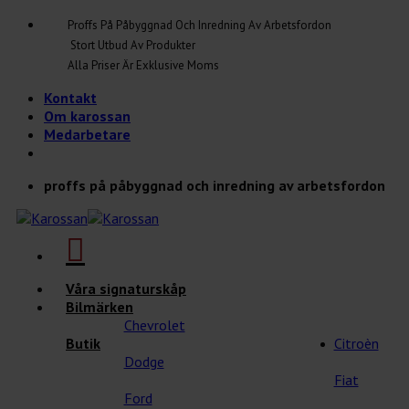
Skip
Proffs På Påbyggnad Och Inredning Av Arbetsfordon
to
Stort Utbud Av Produkter
content
Alla Priser Är Exklusive Moms
Kontakt
Om karossan
Medarbetare
proffs på påbyggnad och inredning av arbetsfordon
Våra signaturskåp
Bilmärken
Chevrolet
Butik
Citroèn
Dodge
Fiat
Ford