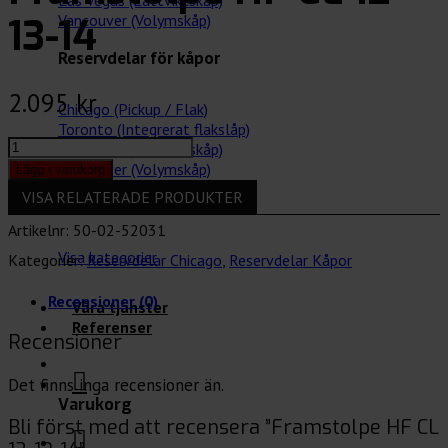
Las Vegas (Lättviktskåp)
13-14
Vancouver (Volymskåp)
Reservdelar för kåpor
2.095
kr
Chicago (Pickup / Flak)
Toronto (Integrerat flakslåp)
Framstolpe
Las Vegas (Lättviktskåp)
HF
Vancouver (Volymskåp)
Lägg i varukorg
CL
VISA RELATERADE PRODUKTER
12-
Tillbehör för bilar
13-
Artikelnr:
50-02-52031
14
Visa kategorier
Kategorier:
Reservdelar Chicago
,
Reservdelar Kåpor
mängd
Recensioner (0)
Våra tjänster
Referenser
Recensioner
Det finns inga recensioner än.
Varukorg
Bli först med att recensera ”Framstolpe HF CL