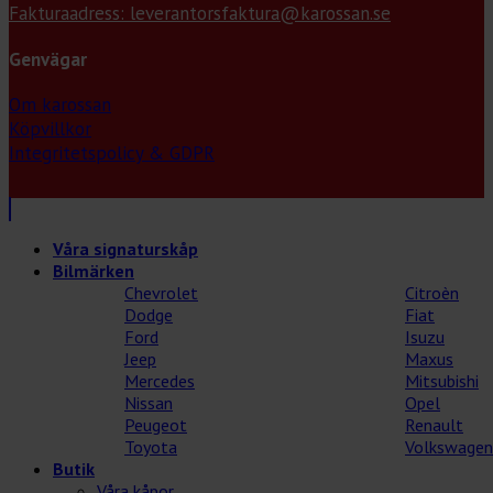
Fakturaadress: leverantorsfaktura@karossan.se
Genvägar
Om karossan
Köpvillkor
Integritetspolicy & GDPR
Våra signaturskåp
Bilmärken
Chevrolet
Citroèn
Dodge
Fiat
Ford
Isuzu
Jeep
Maxus
Mercedes
Mitsubishi
Nissan
Opel
Peugeot
Renault
Toyota
Volkswagen
Butik
Våra kåpor