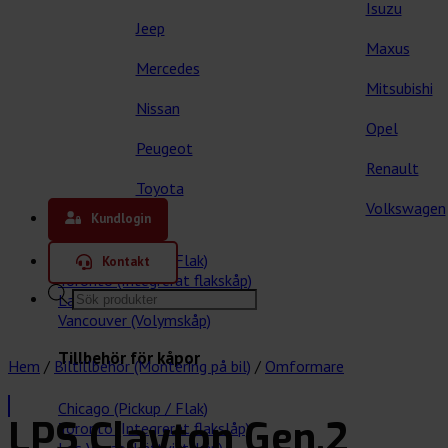
Isuzu
Jeep
Maxus
Mercedes
Mitsubishi
Nissan
Opel
Peugeot
Renault
Toyota
Våra kåpor
Volkswagen
Kundlogin
Chicago (Pickup / Flak)
Kontakt
Toronto (Integrerat flakskåp)
Products
Las Vegas (Lättviktskåp)
search
Vancouver (Volymskåp)
Tillbehör för kåpor
Hem
/
Biltillbehör (Montering på bil)
/
Omformare
Chicago (Pickup / Flak)
LPS Clayton Gen.2
Toronto (Integrerat flakslåp)