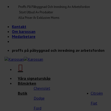
Skip
Proffs På Påbyggnad Och Inredning Av Arbetsfordon
to
Stort Utbud Av Produkter
content
Alla Priser Är Exklusive Moms
Kontakt
Om karossan
Medarbetare
proffs på påbyggnad och inredning av arbetsfordon
Våra signaturskåp
Bilmärken
Chevrolet
Butik
Citroèn
Dodge
Fiat
Ford