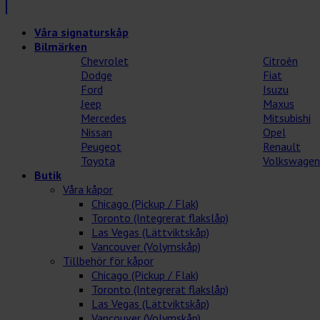
Våra signaturskåp
Bilmärken
Chevrolet
Citroèn
Dodge
Fiat
Ford
Isuzu
Jeep
Maxus
Mercedes
Mitsubishi
Nissan
Opel
Peugeot
Renault
Toyota
Volkswagen
Butik
Våra kåpor
Chicago (Pickup / Flak)
Toronto (Integrerat flakslåp)
Las Vegas (Lättviktskåp)
Vancouver (Volymskåp)
Tillbehör för kåpor
Chicago (Pickup / Flak)
Toronto (Integrerat flakslåp)
Las Vegas (Lättviktskåp)
Vancouver (Volymskåp)