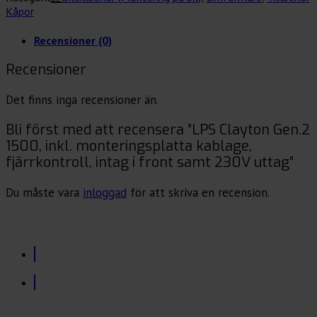
kablage,
Kåpor
fjärrkontroll,
intag
Recensioner (0)
i
front
Recensioner
samt
230V
Det finns inga recensioner än.
uttag
mängd
Bli först med att recensera ”LPS Clayton Gen.2
1500, inkl. monteringsplatta kablage,
fjärrkontroll, intag i front samt 230V uttag”
Du måste vara
inloggad
för att skriva en recension.