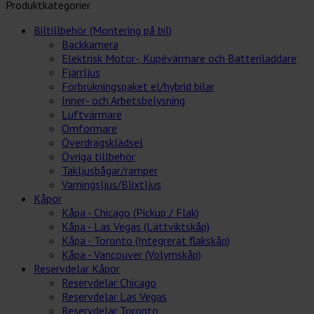
Produktkategorier
Biltillbehör (Montering på bil)
Backkamera
Elektrisk Motor-, Kupévärmare och Batteriladdare
Fjärrljus
Förbrukningspaket el/hybrid bilar
Inner- och Arbetsbelysning
Luftvärmare
Omformare
Överdragsklädsel
Övriga tillbehör
Takljusbågar/ramper
Varningsljus/Blixtljus
Kåpor
Kåpa - Chicago (Pickup / Flak)
Kåpa - Las Vegas (Lättviktskåp)
Kåpa - Toronto (Integrerat flakskåp)
Kåpa - Vancouver (Volymskåp)
Reservdelar Kåpor
Reservdelar Chicago
Reservdelar Las Vegas
Reservdelar Toronto