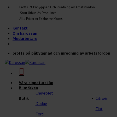
Skip
Proffs På Påbyggnad Och Inredning Av Arbetsfordon
to
Stort Utbud Av Produkter
content
Alla Priser Är Exklusive Moms
Kontakt
Om karossan
Medarbetare
proffs på påbyggnad och inredning av arbetsfordon
Våra signaturskåp
Bilmärken
Chevrolet
Butik
Citroèn
Dodge
Fiat
Ford