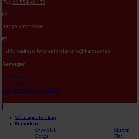
Tel:
08-554 421 30
info@karossan.se
Fakturaadress: leverantorsfaktura@karossan.se
Genvägar
Om karossan
Köpvillkor
Integritetspolicy & GDPR
Våra signaturskåp
Bilmärken
Chevrolet
Citroèn
Dodge
Fiat