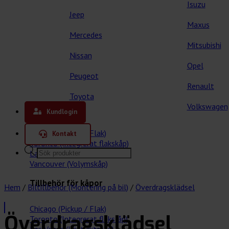
Isuzu
Jeep
Maxus
Mercedes
Mitsubishi
Nissan
Opel
Peugeot
Renault
Toyota
Våra kåpor
Volkswagen
Kundlogin
Chicago (Pickup / Flak)
Kontakt
Toronto (Integrerat flakskåp)
Products
Las Vegas (Lättviktskåp)
search
Vancouver (Volymskåp)
Tillbehör för kåpor
Hem
/
Biltillbehör (Montering på bil)
/
Överdragsklädsel
Chicago (Pickup / Flak)
Överdragsklädsel
Toronto (Integrerat flakslåp)