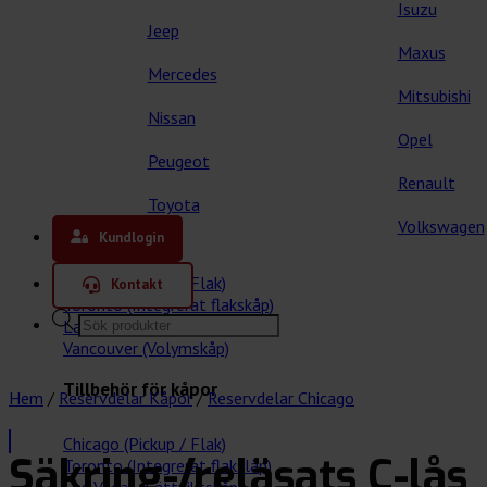
Isuzu
Jeep
Maxus
Mercedes
Mitsubishi
Nissan
Opel
Peugeot
Renault
Toyota
Våra kåpor
Volkswagen
Kundlogin
Chicago (Pickup / Flak)
Kontakt
Toronto (Integrerat flakskåp)
Products
Las Vegas (Lättviktskåp)
search
Vancouver (Volymskåp)
Tillbehör för kåpor
Hem
/
Reservdelar Kåpor
/
Reservdelar Chicago
Chicago (Pickup / Flak)
Säkring-/reläsats C-lås
Toronto (Integrerat flakslåp)