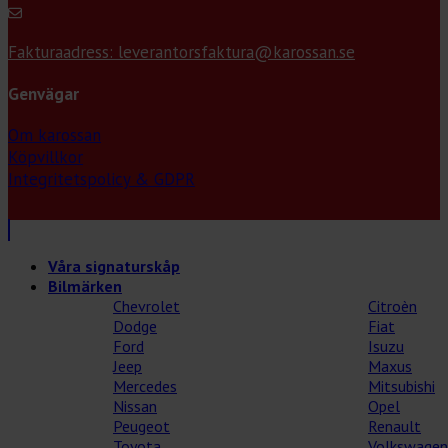
Fakturaadress: leverantorsfaktura@karossan.se
Genvägar
Om karossan
Köpvillkor
Integritetspolicy & GDPR
Våra signaturskåp
Bilmärken
Chevrolet
Citroèn
Dodge
Fiat
Ford
Isuzu
Jeep
Maxus
Mercedes
Mitsubishi
Nissan
Opel
Peugeot
Renault
Toyota
Volkswagen