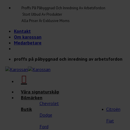
Skip
Proffs På Påbyggnad Och Inredning Av Arbetsfordon
to
Stort Utbud Av Produkter
content
Alla Priser Är Exklusive Moms
Kontakt
Om karossan
Medarbetare
proffs på påbyggnad och inredning av arbetsfordon
Våra signaturskåp
Bilmärken
Chevrolet
Butik
Citroèn
Dodge
Fiat
Ford