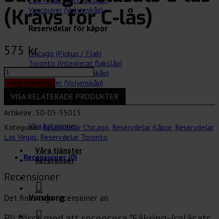
Las Vegas (Lättviktskåp)
(Krävs för C-lås)
Vancouver (Volymskåp)
Reservdelar för kåpor
575
kr
Chicago (Pickup / Flak)
Toronto (Integrerat flakslåp)
Säkring-/reläsats
Las Vegas (Lättviktskåp)
C-
Vancouver (Volymskåp)
Lägg i varukorg
lås
VISA RELATERADE PRODUKTER
(Krävs
Tillbehör för bilar
för
Artikelnr:
50-05-55015
C-
Visa kategorier
Kategorier:
Reservdelar Chicago
,
Reservdelar Kåpor
,
Reservdelar
lås)
Las Vegas
,
Reservdelar Toronto
mängd
Våra tjänster
Recensioner (0)
Referenser
Recensioner
Det finns inga recensioner än.
Varukorg
Bli först med att recensera ”Säkring-/reläsats