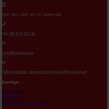
Post: Box 2047, 151 02 Södertälje
Tel:
08-554 421 30
info@karossan.se
Fakturaadress: leverantorsfaktura@karossan.se
Genvägar
Om karossan
Köpvillkor
Integritetspolicy & GDPR