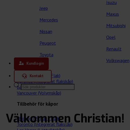
Isuzu
Jeep
Maxus
Mercedes
Mitsubishi
Nissan
Opel
Peugeot
Renault
Toyota
Våra kåpor
Volkswagen
Kundlogin
Chicago (Pickup / Flak)
Kontakt
Toronto (Integrerat flakskåp)
Products
Las Vegas (Lättviktskåp)
search
Vancouver (Volymskåp)
Tillbehör för kåpor
Välkommen Christian!
Chicago (Pickup / Flak)
Toronto (Integrerat flakslåp)