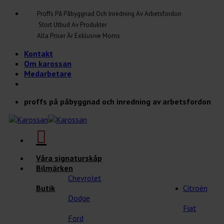
Skip
Proffs På Påbyggnad Och Inredning Av Arbetsfordon
to
Stort Utbud Av Produkter
content
Alla Priser Är Exklusive Moms
Kontakt
Om karossan
Medarbetare
proffs på påbyggnad och inredning av arbetsfordon
Våra signaturskåp
Bilmärken
Chevrolet
Butik
Citroèn
Dodge
Fiat
Ford