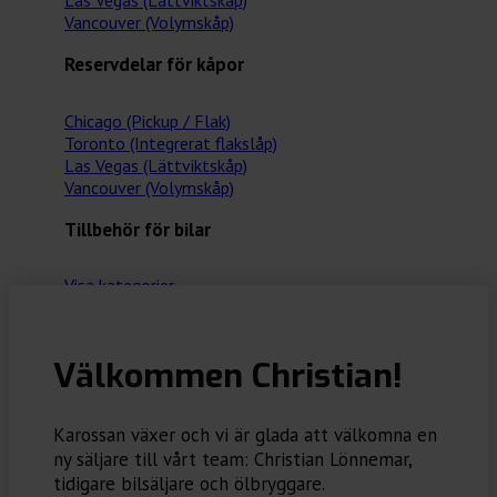
Las Vegas (Lättviktskåp)
Vancouver (Volymskåp)
Reservdelar för kåpor
Chicago (Pickup / Flak)
Toronto (Integrerat flakslåp)
Las Vegas (Lättviktskåp)
Vancouver (Volymskåp)
Tillbehör för bilar
Visa kategorier
Våra tjänster
Referenser
Välkommen Christian!
Karossan växer och vi är glada att välkomna en
Varukorg
ny säljare till vårt team: Christian Lönnemar,
tidigare bilsäljare och ölbryggare.⁠