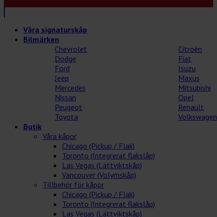
Våra signaturskåp
Bilmärken
Chevrolet
Citroèn
Dodge
Fiat
Ford
Isuzu
Jeep
Maxus
Mercedes
Mitsubishi
Nissan
Opel
Peugeot
Renault
Toyota
Volkswagen
Butik
Våra kåpor
Chicago (Pickup / Flak)
Toronto (Integrerat flakslåp)
Las Vegas (Lättviktskåp)
Vancouver (Volymskåp)
Tillbehör för kåpor
Chicago (Pickup / Flak)
Toronto (Integrerat flakslåp)
Las Vegas (Lättviktskåp)