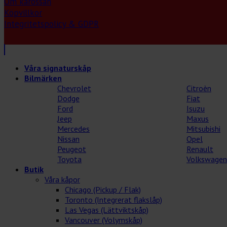
Om karossan
Köpvillkor
Integritetspolicy & GDPR
Våra signaturskåp
Bilmärken
Chevrolet
Citroèn
Dodge
Fiat
Ford
Isuzu
Jeep
Maxus
Mercedes
Mitsubishi
Nissan
Opel
Peugeot
Renault
Toyota
Volkswagen
Butik
Våra kåpor
Chicago (Pickup / Flak)
Toronto (Integrerat flakslåp)
Las Vegas (Lättviktskåp)
Vancouver (Volymskåp)