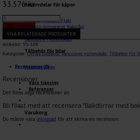
33.576
kr
Reservdelar för kåpor
Bakdörrar
Chicago (Pickup / Flak)
med
Lägg i varukorg
Toronto (Integrerat flakslåp)
bakgavellyft
Las Vegas (Lättviktskåp)
VISA RELATERADE PRODUKTER
mängd
Vancouver (Volymskåp)
Artikelnr:
VS-108
Tillbehör för bilar
Kategorier:
Övriga tillbehör Vancouver volymskåp
,
Tillbehör för 
Recensioner (0)
Visa kategorier
Recensioner
Våra tjänster
Referenser
Det finns inga recensioner än.
Bli först med att recensera ”Bakdörrar med bak
Varukorg
Du måste vara
inloggad
för att skriva en recension.