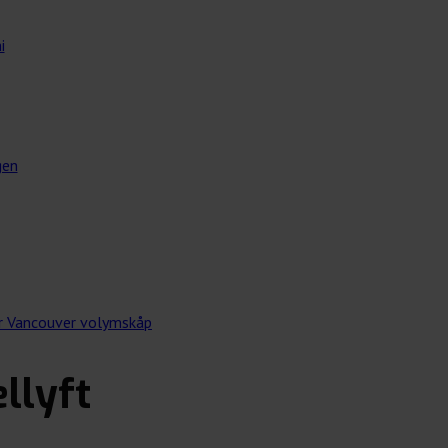
i
gen
ör Vancouver volymskåp
llyft