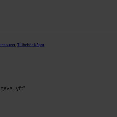
Vancouver
,
Tillbehör Kåpor
gavellyft”