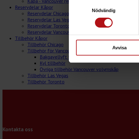
Kåpa - Vancouver (Volymskåp)
Samtyckesval
Reservdelar Kåpor
Nödvändig
Reservdelar Chicago
Reservdelar Las Vegas
Reservdelar Toronto
Reservdelar Vancouver
Tillbehör Kåpor
Tillbehör Chicago
Avvisa
Tillbehör för Vancouver
Bakgavellyft tillbehör
Kyl tillbehör
Övriga tillbehör Vancouver volymskåp
Tillbehör Las Vegas
Tillbehör Toronto
Kontakta oss