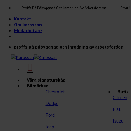
Skip
Proffs På Påbyggnad Och Inredning Av Arbetsfordon
Stort 
to
Kontakt
content
Om karossan
Medarbetare
proffs på påbyggnad och inredning av arbetsfordon
Våra signaturskåp
Bilmärken
Chevrolet
Butik
Citroèn
Dodge
Fiat
Ford
Isuzu
Jeep