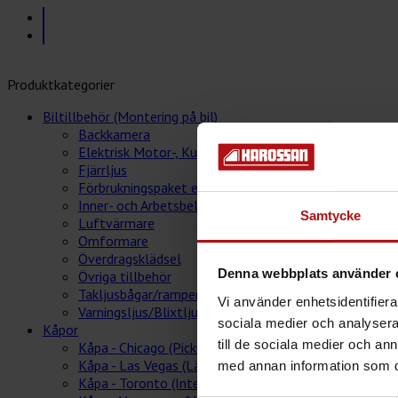
Produktkategorier
Biltillbehör (Montering på bil)
Backkamera
Elektrisk Motor-, Kupévärmare och Batteriladdare
Fjärrljus
Förbrukningspaket el/hybrid bilar
Inner- och Arbetsbelysning
Samtycke
Luftvärmare
Omformare
Överdragsklädsel
Denna webbplats använder 
Övriga tillbehör
Takljusbågar/ramper
Vi använder enhetsidentifierar
Varningsljus/Blixtljus
sociala medier och analysera 
Kåpor
till de sociala medier och a
Kåpa - Chicago (Pickup / Flak)
Kåpa - Las Vegas (Lättviktskåp)
med annan information som du 
Kåpa - Toronto (Integrerat flakskåp)