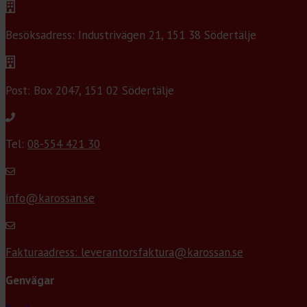
Besöksadress: Industrivägen 21, 151 38 Södertälje
Post: Box 2047, 151 02 Södertälje
Tel:
08-554 421 30
info@karossan.se
Fakturaadress: leverantorsfaktura@karossan.se
Genvägar