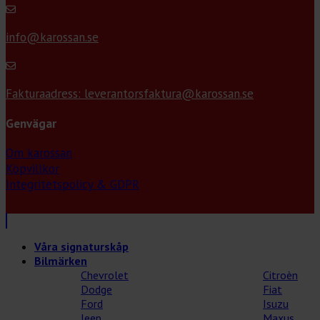
info@karossan.se
Fakturaadress: leverantorsfaktura@karossan.se
Genvägar
Om karossan
Köpvillkor
Integritetspolicy & GDPR
Våra signaturskåp
Bilmärken
Chevrolet
Citroèn
Dodge
Fiat
Ford
Isuzu
Jeep
Maxus