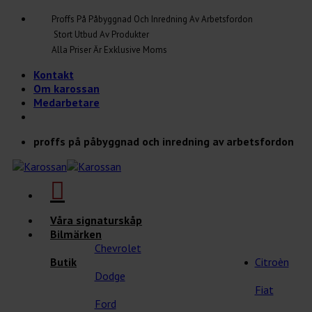
Skip
Proffs På Påbyggnad Och Inredning Av Arbetsfordon
to
Stort Utbud Av Produkter
content
Alla Priser Är Exklusive Moms
Kontakt
Om karossan
Medarbetare
proffs på påbyggnad och inredning av arbetsfordon
Våra signaturskåp
Bilmärken
Chevrolet
Butik
Citroèn
Dodge
Fiat
Ford