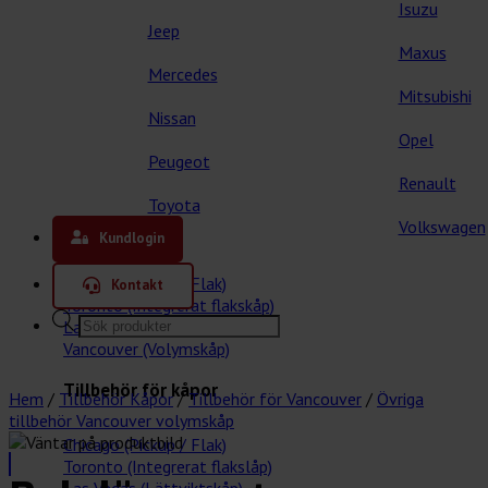
Isuzu
Jeep
Maxus
Mercedes
Mitsubishi
Nissan
Opel
Peugeot
Renault
Toyota
Våra kåpor
Volkswagen
Kundlogin
Chicago (Pickup / Flak)
Kontakt
Toronto (Integrerat flakskåp)
Products
Las Vegas (Lättviktskåp)
search
Vancouver (Volymskåp)
Tillbehör för kåpor
Hem
/
Tillbehör Kåpor
/
Tillbehör för Vancouver
/
Övriga
tillbehör Vancouver volymskåp
Chicago (Pickup / Flak)
Toronto (Integrerat flakslåp)