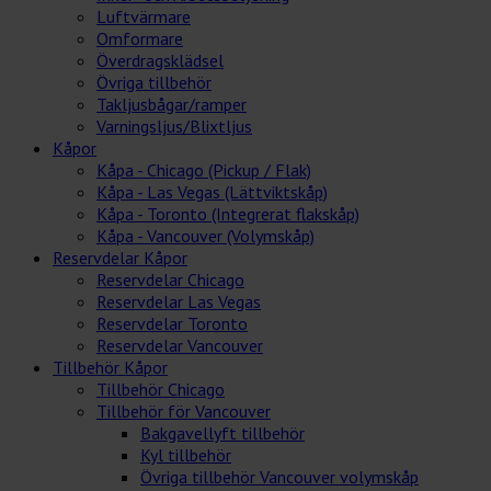
Luftvärmare
Omformare
Överdragsklädsel
Övriga tillbehör
Takljusbågar/ramper
Varningsljus/Blixtljus
Kåpor
Kåpa - Chicago (Pickup / Flak)
Kåpa - Las Vegas (Lättviktskåp)
Kåpa - Toronto (Integrerat flakskåp)
Kåpa - Vancouver (Volymskåp)
Reservdelar Kåpor
Reservdelar Chicago
Reservdelar Las Vegas
Reservdelar Toronto
Reservdelar Vancouver
Tillbehör Kåpor
Tillbehör Chicago
Tillbehör för Vancouver
Bakgavellyft tillbehör
Kyl tillbehör
Övriga tillbehör Vancouver volymskåp