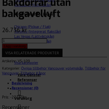
Bakdörrar utan
Las Vegas (Lättviktskåp)
Vancouver (Volymskåp)
bakgavellyft
Reservdelar för kåpor
Chicago (Pickup / Flak)
26.736
kr
Toronto (Integrerat flakslåp)
Las Vegas (Lättviktskåp)
Bakdörrar
Vancouver (Volymskåp)
utan
Lägg i varukorg
bakgavellyft
Tillbehör för bilar
VISA RELATERADE PRODUKTER
mängd
Artikelnr:
VS-109
Visa kategorier
Kategorier:
Övriga tillbehör Vancouver volymskåp
,
Tillbehör för
Vancouver
,
Tillbehör Kåpor
Våra tjänster
Referenser
Beskrivning
Recensioner (0)
Pris: -27.243kr
Varukorg
Recensioner