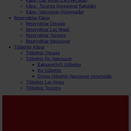
Kåpa - Toronto (Integrerat flakskåp)
Kåpa - Vancouver (Volymskåp)
Reservdelar Kåpor
Reservdelar Chicago
Reservdelar Las Vegas
Reservdelar Toronto
Reservdelar Vancouver
Tillbehör Kåpor
Tillbehör Chicago
Tillbehör för Vancouver
Bakgavellyft tillbehör
Kyl tillbehör
Övriga tillbehör Vancouver volymskåp
Tillbehör Las Vegas
Tillbehör Toronto