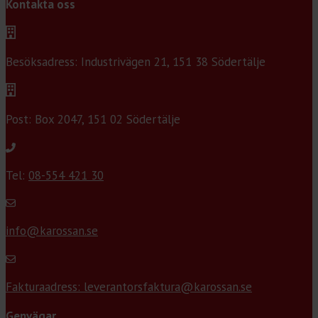
Kontakta oss
Besöksadress: Industrivägen 21, 151 38 Södertälje
Post: Box 2047, 151 02 Södertälje
Tel:
08-554 421 30
info@karossan.se
Fakturaadress: leverantorsfaktura@karossan.se
Genvägar