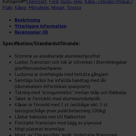
Kategorier:
Chevrolet
,
Ford
,
Isuzu
,
Jeep
,
Kåpa - Chicago (Pickup /
h:1100,
Flak)
,
Kåpor
,
Mitsubishi
,
Nissan
,
Toyota
l:1820mm
mängd
Beskrivning
Ytterligare information
Recensioner (0)
Specifikation/Standardutförande:
Stomme av anodiserade aluminiumprofiler
Luckor, framstam och tak är tillverkat i återvinningsbar
glasfibersandwichpanel
Luckorna är överhängda med heltäta gångjärn
Samtliga luckor har infällda handtag med lås
(låsmekanism elförzinkad spanjolett)
Tätning med ”krongummilist” mellan skåp och flakbalja
Taket är förstärkt med aluminiumdurkplåt
Kåpan är försedd med 2 st lastbågar inkl. 3 st
lastöglor/båge (max punktbelastning 100kg)
Låsbar baklucka ned till flakbotten
Förstärkt framstam med ilägg av plywood
Högt placerat bromsljus
Mont. av ”Chicagolåda” ingår, Södertälje (Karossan)