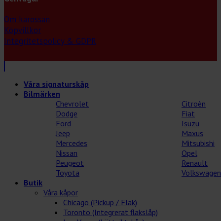
Om karossan
Köpvillkor
Integritetspolicy & GDPR
Våra signaturskåp
Bilmärken
Chevrolet
Citroèn
Dodge
Fiat
Ford
Isuzu
Jeep
Maxus
Mercedes
Mitsubishi
Nissan
Opel
Peugeot
Renault
Toyota
Volkswagen
Butik
Våra kåpor
Chicago (Pickup / Flak)
Toronto (Integrerat flakslåp)