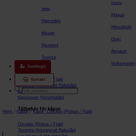
Isuzu
Jeep
Maxus
Mercedes
Mitsubishi
Nissan
Opel
Peugeot
Renault
Toyota
Våra kåpor
Volkswagen
Kundlogin
Chicago (Pickup / Flak)
Kontakt
Toronto (Integrerat flakskåp)
Products
Las Vegas (Lättviktskåp)
search
Vancouver (Volymskåp)
Tillbehör för kåpor
Hem
/
Kåpor
/
Kåpa - Chicago (Pickup / Flak)
Chicago (Pickup / Flak)
Toronto (Integrerat flakslåp)