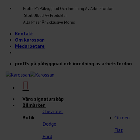
Skip
Proffs På Påbyggnad Och Inredning Av Arbetsfordon
to
Stort Utbud Av Produkter
content
Alla Priser Är Exklusive Moms
Kontakt
Om karossan
Medarbetare
proffs på påbyggnad och inredning av arbetsfordon
Våra signaturskåp
Bilmärken
Chevrolet
Butik
Citroèn
Dodge
Fiat
Ford