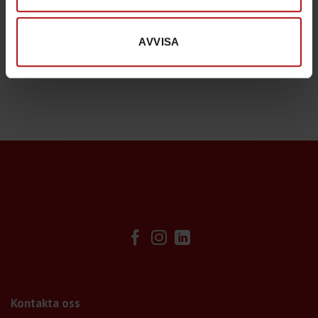
Passar bl.a. D-max, L200, RAM1500, Silverado
AVVISA
Kontakta oss