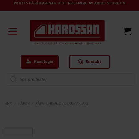
Skip
PROFFS PÅ PÅBYGGNAD OCH INREDNING AV ARBETSFORDON
to
content
Kundlogin
Kontakt
Products
search
HEM
/
KÅPOR
/
KÅPA - CHICAGO (PICKUP / FLAK)