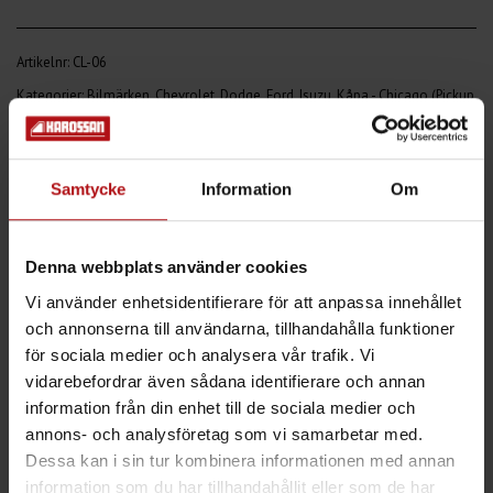
Artikelnr:
CL-06
Kategorier:
Bilmärken
,
Chevrolet
,
Dodge
,
Ford
,
Isuzu
,
Kåpa - Chicago (Pickup
/ Flak)
,
Kåpor
,
Mitsubishi
BESKRIVNING
Samtycke
Information
Om
YTTERLIGARE INFORMATION
RECENSIONER (0)
Denna webbplats använder cookies
Vi använder enhetsidentifierare för att anpassa innehållet
Specifikation/Standardutförande:
och annonserna till användarna, tillhandahålla funktioner
för sociala medier och analysera vår trafik. Vi
Stomme av anodiserade aluminiumprofiler
vidarebefordrar även sådana identifierare och annan
Luckor, framstam och tak är tillverkat i återvinningsbar
information från din enhet till de sociala medier och
glasfibersandwichpanel
annons- och analysföretag som vi samarbetar med.
Dessa kan i sin tur kombinera informationen med annan
Luckorna är överhängda med heltäta gångjärn
information som du har tillhandahållit eller som de har